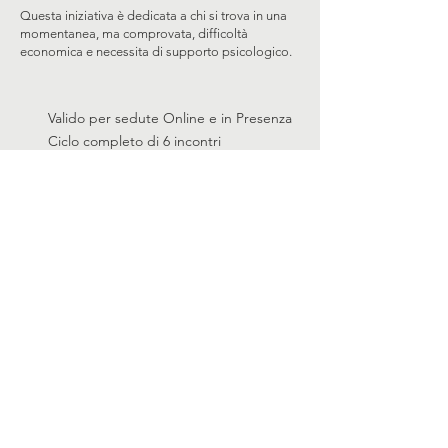
Questa iniziativa è dedicata a chi si trova in una
momentanea, ma comprovata, difficoltà
economica e necessita di supporto psicologico.
Valido per sedute Online e in Presenza
Ciclo completo di 6 incontri
Massima riservatezza garantita
Richiedi l'accesso
Compila il modulo per verificare le
disponibilità attuali per il percorso
gratuito. Ti risponderò personalmente.
Compila il Modulo
* I posti sono limitati e soggetti a
valutazione preventiva.